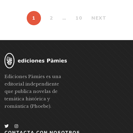
1
2
…
10
NEXT
Ediciones Pàmies es una
editorial independiente
que publica novelas de
temática histórica y
romántica (Phoebe).
CONTACTA CON NOSOTROS