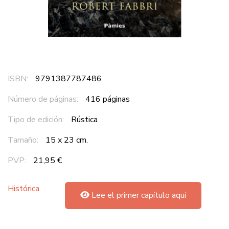
ISBN:
9791387787486
Número de páginas:
416 páginas
Tipo de edición:
Rústica
Tamaño:
15 x 23 cm.
PVP:
21,95 €
Histórica
Lee el primer capítulo aquí