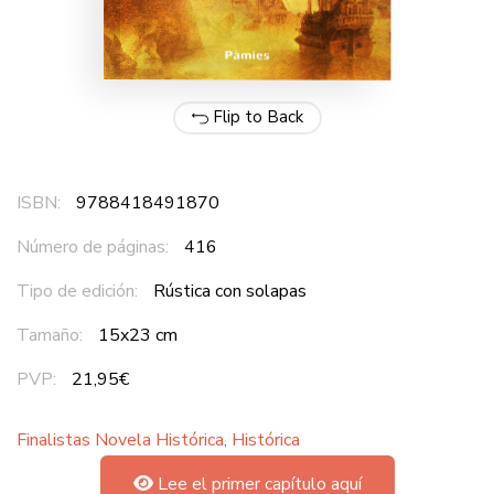
Flip to Back
ISBN:
9788418491870
Número de páginas:
416
Tipo de edición:
Rústica con solapas
Tamaño:
15x23 cm
PVP:
21,95€
Finalistas Novela Histórica
,
Histórica
Lee el primer capítulo aquí