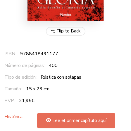
Flip to Back
ISBN:
9788418491177
Número de páginas:
400
Tipo de edición:
Rústica con solapas
Tamaño:
15 x 23 cm
PVP:
21,95€
Histórica
Lee el primer capítulo aquí