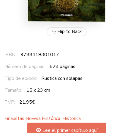
Flip to Back
ISBN:
9788419301017
Número de páginas:
528 páginas
Tipo de edición:
Rústica con solapas
Tamaño:
15 x 23 cm
PVP:
21,95€
Finalistas Novela Histórica
,
Histórica
Lee el primer capítulo aquí