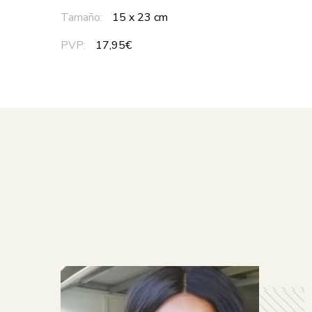
Tamaño:
15 x 23 cm
PVP:
17,95€