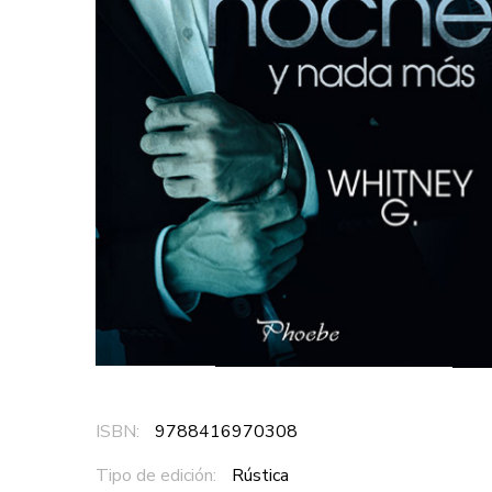
ISBN:
9788416970308
Tipo de edición:
Rústica