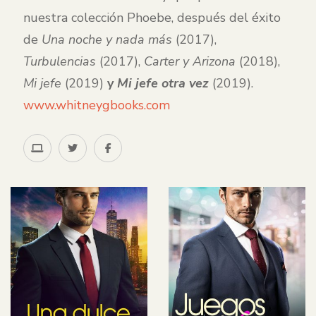
nuestra colección Phoebe, después del éxito
de
Una noche y nada más
(2017),
Turbulencias
(2017),
Carter y Arizona
(2018),
Mi jefe
(2019)
y
Mi jefe otra vez
(2019).
www.whitneygbooks.com