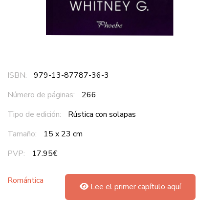
ISBN:
979-13-87787-36-3
Número de páginas:
266
Tipo de edición:
Rústica con solapas
Tamaño:
15 x 23 cm
PVP:
17.95€
Romántica
Lee el primer capítulo aquí