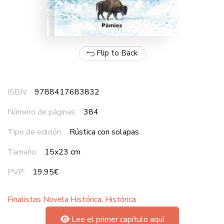
Flip to Back
ISBN:
9788417683832
Número de páginas:
384
Tipo de edición:
Rústica con solapas
Tamaño:
15x23 cm
PVP:
19,95€
Finalistas Novela Histórica
,
Histórica
Lee el primer capítulo aquí