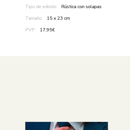
Tipo de edición:
Rústica con solapas
Tamaño:
15 x 23 cm
PVP:
17,95€