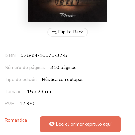
Flip to Back
ISBN:
978-84-10070-32-5
Número de páginas:
310 páginas
Tipo de edición:
Rústica con solapas
Tamaño:
15 x 23 cm
PVP:
17,95€
Romántica
Lee el primer capítulo aquí