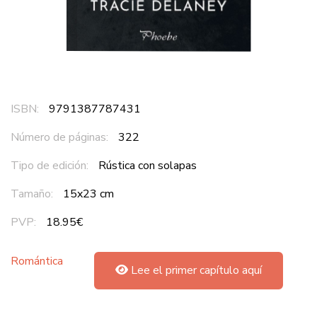
ISBN:
9791387787431
Número de páginas:
322
Tipo de edición:
Rústica con solapas
Tamaño:
15x23 cm
PVP:
18.95€
Romántica
Lee el primer capítulo aquí