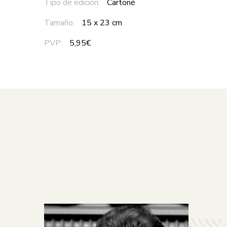
Tipo de edición:
Cartoné
Tamaño:
15 x 23 cm
PVP:
5,95€