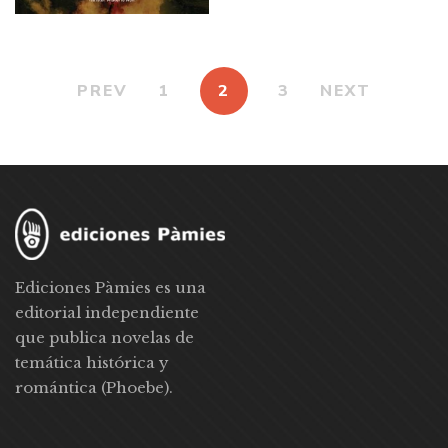
PREV
1
2
3
NEXT
Ediciones Pàmies es una
editorial independiente
que publica novelas de
temática histórica y
romántica (Phoebe).