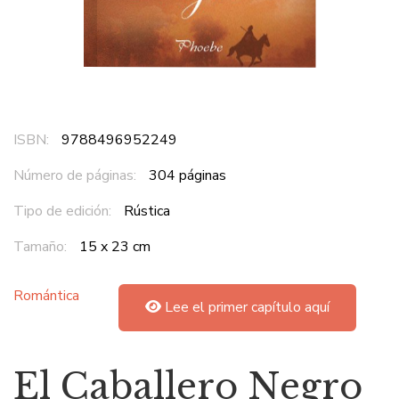
ISBN:
9788496952249
Número de páginas:
304 páginas
Tipo de edición:
Rústica
Tamaño:
15 x 23 cm
Romántica
Lee el primer capítulo aquí
El Caballero Negro